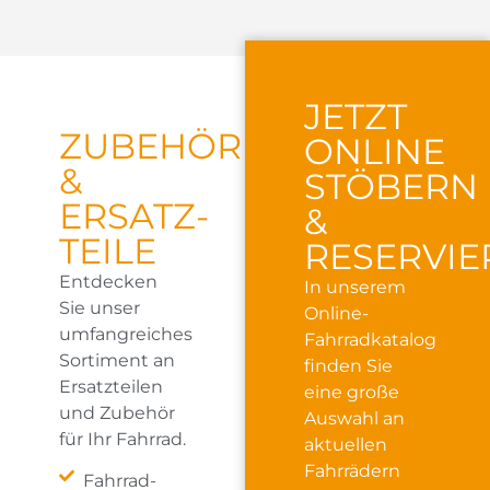
JETZT
ZUBEHÖR
ONLINE
&
STÖBERN
ERSATZ­
&
TEILE
RESERVIE
Entdecken
In unserem
Sie unser
Online-
umfangreiches
Fahrradkatalog
Sortiment an
finden Sie
Ersatzteilen
eine große
und Zubehör
Auswahl an
für Ihr Fahrrad.
aktuellen
Fahrrädern
Fahrrad-