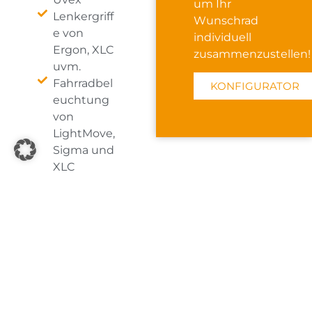
um Ihr
Lenkergriff
Wunschrad
e von
individuell
Ergon, XLC
zusammenzustellen!
uvm.
Fahrradbel
KONFIGURATOR
euchtung
von
LightMove,
Sigma und
XLC
Pumpen,
Schutzblec
he und
weiteres
Zubehör
von SKS
Schlösser
von