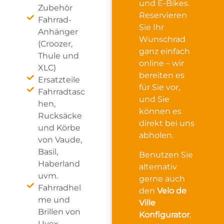
und E-Bikes.
Zubehör
Reservieren
Fahrrad-
Sie Ihr
Anhänger
Wunschrad
(Croozer,
ganz einfach
Thule und
online – wir
XLC)
bereiten es
Ersatzteile
für Sie vor,
Fahrradtasc
und Sie
hen,
können es
Rucksäcke
direkt bei uns
und Körbe
abholen.
von Vaude,
Basil,
Benutzen Sie
Haberland
alternativ
uvm.
gerne auch
Fahrradhel
den
Velo de
me und
Ville
Brillen von
Konfigurator
,
Uvex